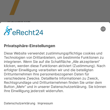
Kontakt
YUB GmbH
Buchenäckerstraße 34
72459 Albstadt
+49 157 5806 2042
info@yub-camper.de
www.yub-camper.de
Socials